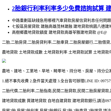
2胎銀行利率利率多少免費諮詢試算 
中路重劃區缺錢急用哪裡汽車貸款房屋信貸利息任何問題
七股區房屋貸款 建融高雄茂林建融 建地貸款桃園八德建
高樹鄉農地貸款額度 建地貸款高雄苓雅建地貸款 @E@
二胎,二胎房貸,二胎房貸利率,二胎車貸,二胎房屋銀行,二胎借貸,請洽0
農地貸款 土地貸款成數 土地貸款利率 土地貸款試算 土地貸款年限 土
農地、建地、工業地、旱地、畸零地、持分地、房屋、持分公
1.絕不事先收費 2.急件當天處理 3.全台皆可辦理LINE ID: 097575
二胎代償,二胎利率,二胎指南,民間二胎貸款,民間二胎房屋貸款,請洽09
建地貸款成數 買建地貸款 自地自建貸款 建地貸款銀行,請洽0975-7
房屋2胎,房屋2胎利率,房屋2胎銀行,房2胎,2胎車貸,2胎增貸,請洽097