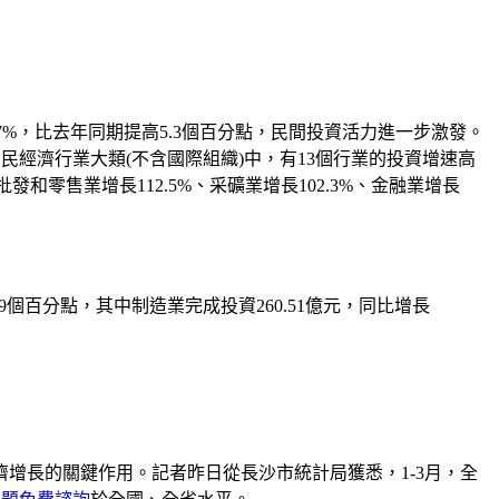
.7%，比去年同期提高5.3個百分點，民間投資活力進一步激發。
民經濟行業大類(不含國際組織)中，有13個行業的投資增速高
發和零售業增長112.5%、采礦業增長102.3%、金融業增長
9個百分點，其中制造業完成投資260.51億元，同比增長
長的關鍵作用。記者昨日從長沙市統計局獲悉，1-3月，全