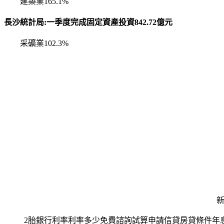
建築業165.1%
長沙統計局:一季度完成固定資產投資842.72億元
采礦業102.3%
新聞
2胎銀行利率利率多少免費諮詢試算申請信貸房貸條件年