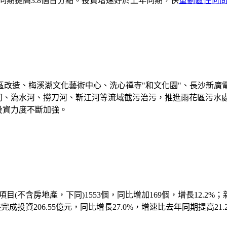
去年同期提高3.8個百分點。投資增速好於上年同期，快
重劃區任何
造、梅溪湖文化藝術中心、洗心禪寺"和文化園"、長沙新廣電中
，瀏陽河、溈水河、撈刀河、靳江河等流域截污治污，推進雨花區
的投資力度不斷加強。
含房地產，下同)1553個，同比增加169個，增長12.2%；新開
共完成投資206.55億元，同比增長27.0%，增速比去年同期提高21