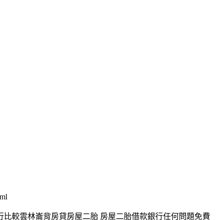
tml
行比較雲林崙背房貸房屋二胎 房屋二胎借款銀行任何問題免費