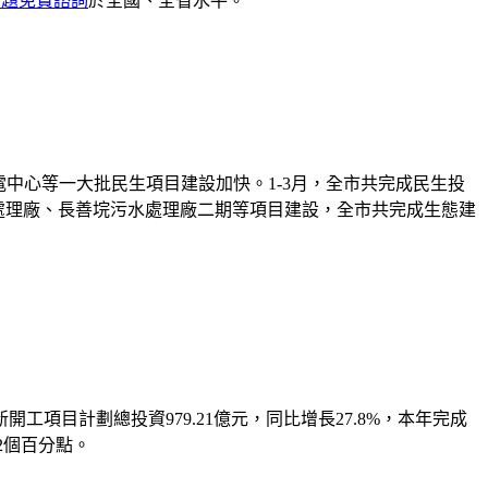
問題免費諮詢
於全國、全省水平。
心等一大批民生項目建設加快。1-3月，全市共完成民生投
污水處理廠、長善垸污水處理廠二期等項目建設，全市共完成生態建
工項目計劃總投資979.21億元，同比增長27.8%，本年完成
.2個百分點。