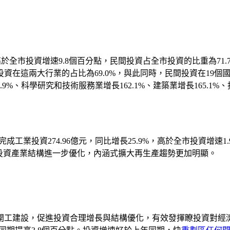
，高於全市投資增速9.8個百分點，民間投資占全市投資的比重為71
在這兩大行業的占比為69.0%，與此同時，民間投資在19個國
、科學研究和技術服務業增長162.1%、建築業增長165.1%、批
投資274.96億元，同比增長25.9%，高於全市投資增速1.
.9%，投資產業結構進一步優化，內涵式擴大再生產趨勢更加明顯。
建設，促進投資合理增長與結構優化，有效發揮瞭投資對經濟增