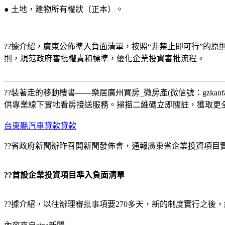
● 土地，建物所有權狀（正本）。
??據介紹，廣東公佈準入負面清單，按照“非禁止即可行”的
則，規范政府審批權責和標準，優化企業投資審批流程。
??
裝著走的移動樓書——樂居廣州買房_微房產(微信號：gzk
供專業線下實地看房接送服務。掃描二維碼立即關註，獲取更
台東縣汽車貸款貸款
??省政府新聞辦昨召開新聞發佈會，通報廣東省企業投資項目
??首設企業投資項目準入負面清單
??據介紹，以往辦理審批事項要270多天，新的制度實行之後