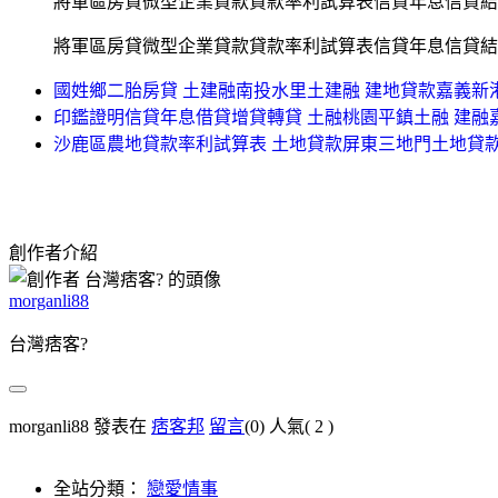
將軍區房貸微型企業貸款貸款率利試算表信貸年息信貸結
將軍區房貸微型企業貸款貸款率利試算表信貸年息信貸結
國姓鄉二胎房貸 土建融南投水里土建融 建地貸款嘉義新
印鑑證明信貸年息借貸增貸轉貸 土融桃園平鎮土融 建融
沙鹿區農地貸款率利試算表 土地貸款屏東三地門土地貸
創作者介紹
morganli88
台灣痞客?
morganli88 發表在
痞客邦
留言
(0)
人氣(
2
)
全站分類：
戀愛情事