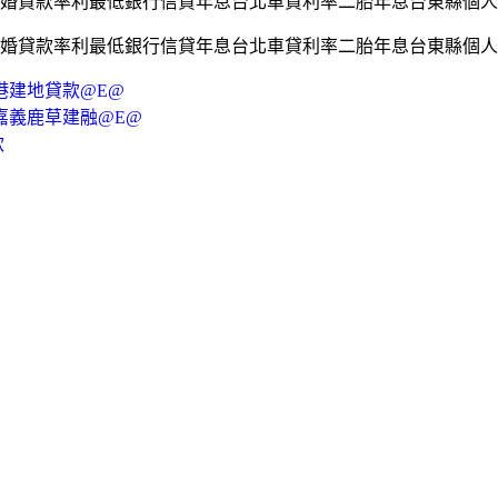
婚貸款率利最低銀行信貸年息台北車貸利率二胎年息台東縣個人
婚貸款率利最低銀行信貸年息台北車貸利率二胎年息台東縣個人
港建地貸款@E@
嘉義鹿草建融@E@
款