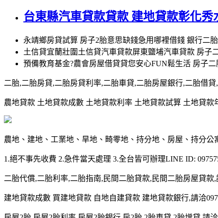
台東縣汽車貸款貸款 建地貸款彰化秀
永靖鄉房貸試算 房子2胎意思缺錢急用哪裡借錢 銀行二胎
土信貸宜蘭壯圍土信貸汽車貸款屏東鹽埔汽車貸款 房子
預備教育基金?農會房屋借貸貸您安心FUN鬆生活 房子
二胎,二胎房貸,二胎房貸利率,二胎車貸,二胎房屋銀行,二胎借貸,請洽0
農地貸款 土地貸款成數 土地貸款利率 土地貸款試算 土地貸款年限 土
農地、建地、工業地、旱地、畸零地、持分地、房屋、持分公
1.絕不事先收費 2.急件當天處理 3.全台皆可辦理LINE ID: 097575
二胎代償,二胎利率,二胎指南,民間二胎貸款,民間二胎房屋貸款,請洽09
建地貸款成數 買建地貸款 自地自建貸款 建地貸款銀行,請洽0975-7
房屋2胎,房屋2胎利率,房屋2胎銀行,房2胎,2胎車貸,2胎增貸,請洽097