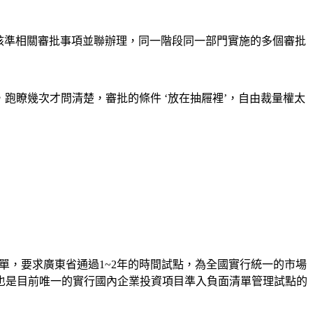
目核準相關審批事項並聯辦理，同一階段同一部門實施的多個審批
，跑瞭幾次才問清楚，審批的條件 ‘放在抽屜裡’，自由裁量權太
單，要求廣東省通過1~2年的時間試點，為全國實行統一的市場
也是目前唯一的實行國內企業投資項目準入負面清單管理試點的