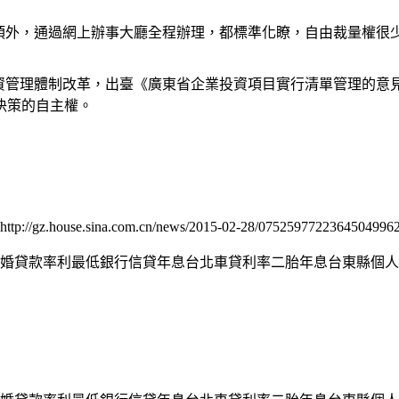
項外，通過網上辦事大廳全程辦理，都標準化瞭，自由裁量權很
投資管理體制改革，出臺《廣東省企業投資項目實行清單管理的意
決策的自主權。
://gz.house.sina.com.cn/news/2015-02-28/07525977223645049962
婚貸款率利最低銀行信貸年息台北車貸利率二胎年息台東縣個人