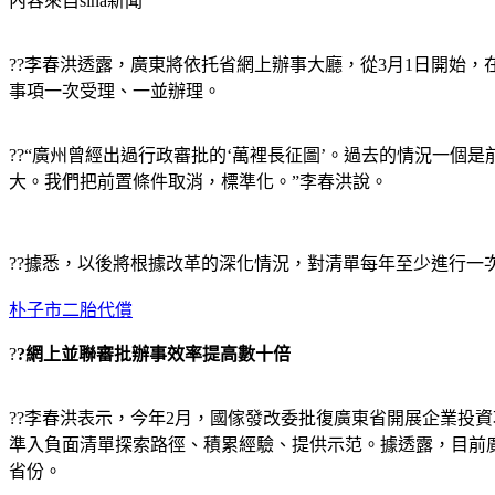
內容來自sina新聞
??李春洪透露，廣東將依托省網上辦事大廳，從3月1日開始
事項一次受理、一並辦理。
??“廣州曾經出過行政審批的‘萬裡長征圖’。過去的情況一個
大。我們把前置條件取消，標準化。”李春洪說。
??據悉，以後將根據改革的深化情況，對清單每年至少進行一
朴子市二胎代償
?
?網上並聯審批辦事效率提高數十倍
??李春洪表示，今年2月，國傢發改委批復廣東省開展企業投
準入負面清單探索路徑、積累經驗、提供示范。據透露，目前
省份。