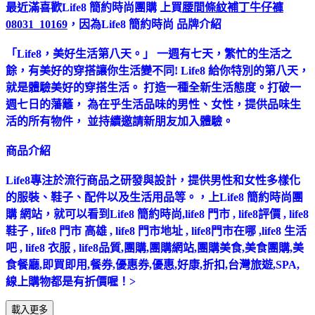
最近滿喜歡Life8 簡約時尚團購 上買
腰間條紋補丁牛仔褲
08031_10169
，因為Life8 簡約時尚 品牌介紹
「Life8，美好生活第八天。」 一週有七天，繁忙的生活之
餘，有美好的穿搭讓你生活變不同! Life8 給你特別的第八天，
就是體驗美好的穿搭生活。 打造一種全新生活態度。打破一
週七日的藩籬， 為在乎生活品味的男性、女性，提供品味生
活的所有物件， 並持續邀請新朋友加入體驗。
商品介紹
Life8專注於流行商品之研發與設計，提供男性和女性多樣化
的服裝、鞋子、配件以及生活用品等。，上Life8 簡約時尚團
購 網站，就可以看到Life8 簡約時尚,life8 門市 , life8評價 , life8
鞋子 , life8 門市 高雄 , life8 門市地址 , life8門市在哪 ,life8 生活
吧 , life8 衣服 , life8品質,團購,團購網站,團購美食,美食團購,美
食餐廳,即買即用,餐券,優惠券,優惠,好康,折扣,台灣旅遊,SPA,
線上購物都是有折價喔！>
載入更多