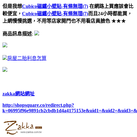
但是我想
Cubico磁鐵小壁貼-有條無理(7)
在網路上買應該會比
較便宜，
Cubico磁鐵小壁貼-有條無理(7)
而且24小時都能買，
上網慢慢挑選，不用等店家開門也不用看店員臉色
★★★
商品訊息描述
:
房屋二胎利息怎算
zakka網站網址
http://shopsquare.co/redirect.php?
k=06995f96e9891cb2cbdb1d4a4175153e&uid1=&uid2=&uid3=