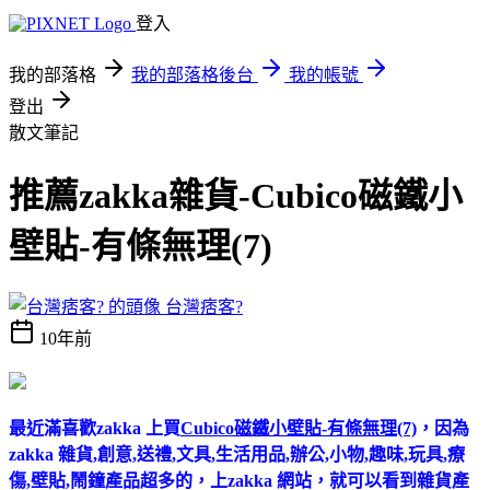
登入
我的部落格
我的部落格後台
我的帳號
登出
散文筆記
推薦zakka雜貨-Cubico磁鐵小
壁貼-有條無理(7)
台灣痞客?
10年前
最近滿喜歡zakka 上買
Cubico磁鐵小壁貼-有條無理(7)
，因為
zakka 雜貨,創意,送禮,文具,生活用品,辦公,小物,趣味,玩具,療
傷,壁貼,鬧鐘產品超多的，上zakka 網站，就可以看到雜貨產