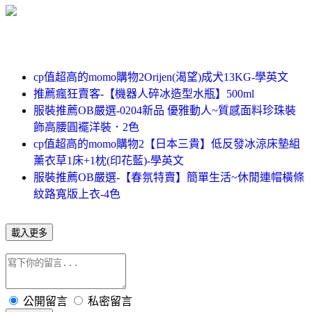
cp值超高的momo購物2Orijen(渴望)成犬13KG-學英文
推薦瘋狂賣客-【機器人碎冰造型水瓶】500ml
服裝推薦OB嚴選-0204新品 優雅動人~質感面料珍珠裝
飾高腰圓襬洋裝．2色
cp值超高的momo購物2【日本三貴】低反發冰涼床墊組
薰衣草1床+1枕(印花藍)-學英文
服裝推薦OB嚴選-【春氛特賣】簡單生活~休閒連帽橫條
紋路寬版上衣-4色
載入更多
公開留言
私密留言