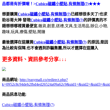
品都是有折價喔！>
Cubico磁鐵小壁貼-有條無理(7)
★★★
想要購買
Cubico磁鐵小壁貼-有條無理(7)
已經想很多天了!也求
助谷哥大神
發現
Cubico磁鐵小壁貼-有條無理(7)
的評價真的不
錯想想哪裡買最便宜.
雜貨,創意,送禮,文具,生活用品,辦公,小物,
趣味,玩具,療傷,壁貼,鬧鐘
最後選擇在這購買
Cubico磁鐵小壁貼-有條無理(7)
的原因,是因
為比較有保障,也不會遇到詐騙集團,所以才選擇在這購入
更多資料、資訊參考分享↓↓↓
商品網址
:
http://easymall.co/redirect.php?
k=0952c8c94deb2fbd4ed26524a09a62c9&uid1=&uid2=&uid3=&ui
商品訊息功能
:
Cubico磁鐵小壁貼-有條無理(7)