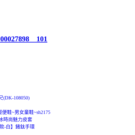
000027898__101
K-108050)
便鞋~男女童鞋~sh2175
r 晶冰時尚魅力皮套
念款-白】鍺鈦手環