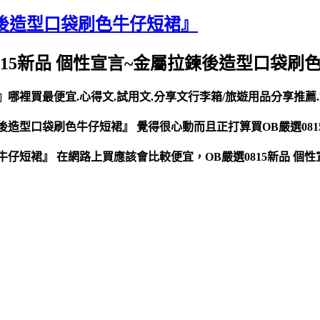
拉鍊後造型口袋刷色牛仔短裙』
選0815新品 個性宣言~金屬拉鍊後造型口袋
』哪裡買最便宜.心得文.試用文.分享文行李箱/旅遊用品分享推薦.好
鍊後造型口袋刷色牛仔短裙』 覺得很心動而且正打算買OB嚴選08
色牛仔短裙』 在網路上買應該會比較便宜，OB嚴選0815新品 