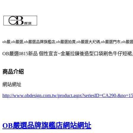
ob嚴,ob嚴選,ob嚴選品牌旗艦店,ob嚴選拍賣,ob嚴選大尺碼,ob嚴選門市,ob嚴
OB嚴選0815新品 個性宣言~金屬拉鍊後造型口袋刷色牛仔短裙
商品介绍
網站網址
http://www.obdesign.com.tw/product.aspx?seriesID=CA290-&no=1
OB嚴選品牌旗艦店網站網址