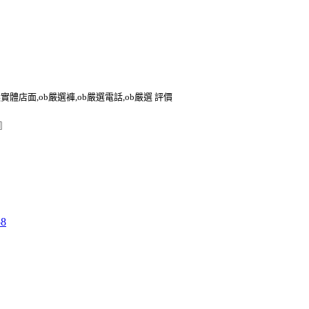
選實體店面,ob嚴選褲,ob嚴選電話,ob嚴選 評價
』
58