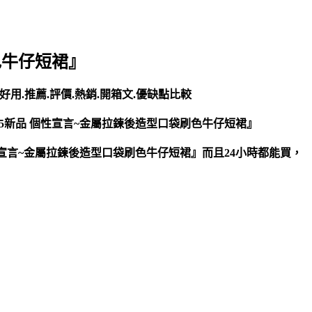
刷色牛仔短裙』
用.推薦.評價.熱銷.開箱文.優缺點比較
15新品 個性宣言~金屬拉鍊後造型口袋刷色牛仔短裙』
個性宣言~金屬拉鍊後造型口袋刷色牛仔短裙』而且24小時都能買，