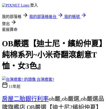
登入
我的部落格
我的部落格後台
我的帳號
登出
星座算命
OB嚴選【迪士尼‧繽紛仲夏】
純棉系列~小米奇翻滾創意T
恤‧女3色』
台灣痞客?
11年前
房屋二胎銀行利率
ob嚴,ob嚴選,ob嚴選品
牌旗艦店 OB嚴選【迪士尼?繽紛仲夏】