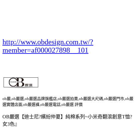
http://www.obdesign.com.tw/?
member=af000027898__101
ob嚴,ob嚴選,ob嚴選品牌旗艦店,ob嚴選拍賣,ob嚴選大尺碼,ob嚴選門市,ob嚴
選實體店面,ob嚴選褲,ob嚴選電話,ob嚴選 評價
OB嚴選【迪士尼?繽紛仲夏】純棉系列~小米奇翻滾創意T恤?
女3色』