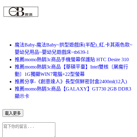
魔法Baby-魔法Baby~拱型遊戲床(半配)_紅.卡其兩色款~
嬰幼兒用品~嬰幼兒遊戲床~tb639-1
推薦momo熱銷3c商品手機螢幕保護貼 HTC Desire 310
推薦momo熱銷3c商品【華碩平臺】Intel雙核〔屠魔行
動〕1G獨顯WIN7電腦+22型螢幕
推薦分享-《創意達人》長型保鮮密封盒2400ml(12入)
推薦momo熱銷3c商品【GALAXY】GT730 2GB DDR3
顯示卡
載入更多