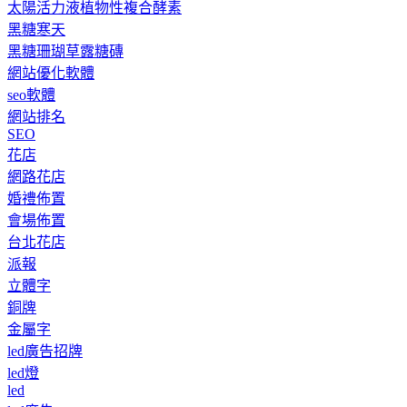
太陽活力液植物性複合酵素
黑糖寒天
黑糖珊瑚草露糖磚
網站優化軟體
seo軟體
網站排名
SEO
花店
網路花店
婚禮佈置
會場佈置
台北花店
派報
立體字
銅牌
金屬字
led廣告招牌
led燈
led