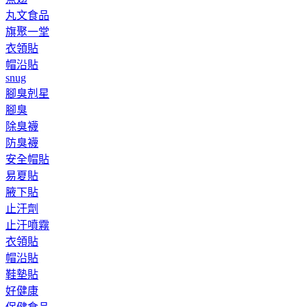
丸文食品
旗聚一堂
衣領貼
帽沿貼
snug
腳臭剋星
腳臭
除臭襪
防臭襪
安全帽貼
易夏貼
腋下貼
止汗劑
止汗噴霧
衣領貼
帽沿貼
鞋墊貼
好健康