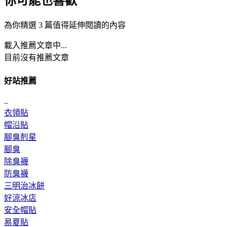
你可能也喜歡
為你精選 3 篇值得延伸閱讀的內容
載入推薦文章中...
目前沒有推薦文章
好站推薦
..
衣領貼
帽沿貼
腳臭剋星
腳臭
除臭襪
防臭襪
三明治冰餅
好涼冰店
安全帽貼
易夏貼