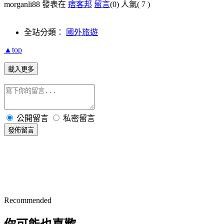
morganli88 發表在
痞客邦
留言
(0)
人氣(
7
)
全站分類：
國外旅遊
▲top
載入更多
公開留言
私密留言
發佈留言
Recommended