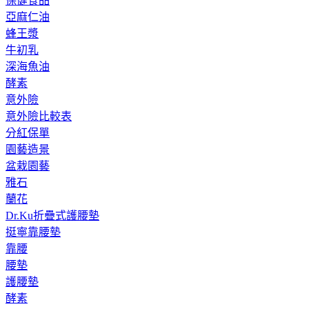
保健食品
亞麻仁油
蜂王漿
牛初乳
深海魚油
酵素
意外險
意外險比較表
分紅保單
園藝造景
盆栽園藝
雅石
蘭花
Dr.Ku折疊式護腰墊
挺寧靠腰墊
靠腰
腰墊
護腰墊
酵素