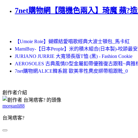
7net購物網【隨機色兩入】琦魔 蘋?
【Umoie Roie】蝴蝶結愛唱歌經典大波士頓包_馬卡紅
MamiBuy-【日本People】米的積木組合(日本製)-咬舔最安心 
JURIANO JURRIE 大寬領長版T恤 (黑) - Fashion Cookie
AEROSOLES 古典風情D型金屬釦帶優雅復古跟鞋~典雅
7net購物網ALICE韓系館 歐美率性麂皮綁帶粗跟靴_0
創作者介紹
morganli88
台灣痞客?