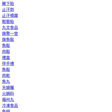
腋下貼
止汗劑
止汗噴霧
鞋墊貼
丸文食品
旗聚一堂
旗魚鬆
魚鬆
肉鬆
禮盒
伴手禮
魚鬆
肉乾
魚丸
天婦羅
火鍋料
福州丸
冷凍食品
魚翅