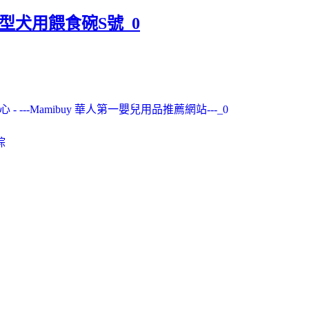
造型犬用餵食碗S號_0
- ---Mamibuy 華人第一嬰兒用品推薦網站---_0
棕