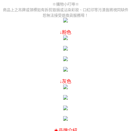
※購物小叮嚀※
商品上之吊牌或領標如有拆剪毀損或沾染彩妝、口紅印等污漬皆將視同缺件
恕無法接受退換貨服務唷！
↓粉色
↓灰色
★品牌介紹