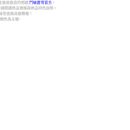
後退換貨的問題,
鬥破蒼穹官方
。
詳細閱讀商品規格與商品特色說明。
接受退換貨服務喔！
顏色為主喔~