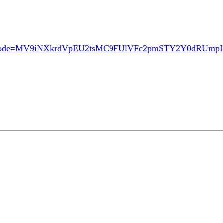
ode=MV9iNXkrdVpEU2tsMC9FUlVFc2pmSTY2Y0dRUm