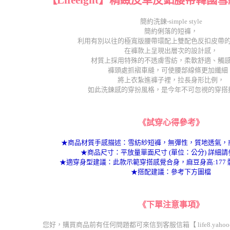
簡約洗鍊-simple style
簡約俐落的短褲，
利用有別以往的極寬版腰帶環配上雙配色反扣皮帶
在褲款上呈現出層次的設計感，
材質上採用特殊的不透膚雪紡，柔軟舒適、觸
褲頭處抓褶車縫，可使腰部線條更加纖細
將上衣紮進褲子裡，拉長身形比例，
如此洗鍊感的穿扮風格，是今年不可忽視的穿搭
《試穿心得參考》
★商品材質手感描述：雪紡紗短褲，無彈性，質地透氣，
★商品尺寸：平放量單面尺寸 (單位：公分) 詳細
★適穿身型建議：此款示範穿搭感覺合身，麻豆身高:177 體
★搭配建議：參考下方圖檔
《下單注意事項》
您好，購買商品前有任何問題都可來信到客服信箱【 life8.yahoo@g