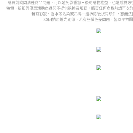
購買前詢問清楚商品問題，可以避免影響您日後的購物權益，也造成雙方往
特價、折扣與優惠活動商品恕不提供退換貨服務，購買任何商品前請再次
若有彩妝、香水等沾染或吊牌一經拆除後視同缺件，恕無法
P.S因拍照燈光關係，若有些微色差問題，皆以平拍圖