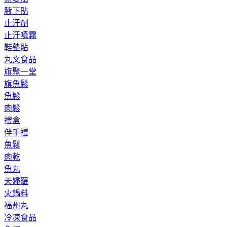
腋下貼
止汗劑
止汗噴霧
鞋墊貼
丸文食品
旗聚一堂
旗魚鬆
魚鬆
肉鬆
禮盒
伴手禮
魚鬆
肉乾
魚丸
天婦羅
火鍋料
福州丸
冷凍食品