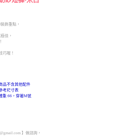
的裝飾重點，
感極佳，
！
技巧喔！
商品不含其他配件
請參考尺寸表
重:66，穿著M號
mail.com 】做諮詢，