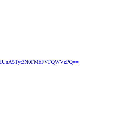
pHUnA5Tyt3N0FMbFVFQWVzPQ==