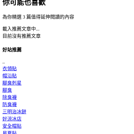
你可能也喜歡
為你精選 3 篇值得延伸閱讀的內容
載入推薦文章中...
目前沒有推薦文章
好站推薦
..
衣領貼
帽沿貼
腳臭剋星
腳臭
除臭襪
防臭襪
三明治冰餅
好涼冰店
安全帽貼
易夏貼