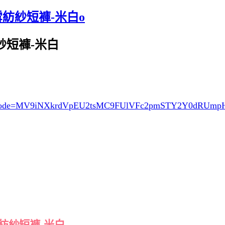
雪紡紗短褲-米白o
紡紗短褲-米白
ode=MV9iNXkrdVpEU2tsMC9FUlVFc2pmSTY2Y0dRUm
雪紡紗短褲-米白