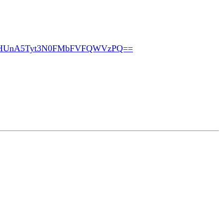
pHUnA5Tyt3N0FMbFVFQWVzPQ==