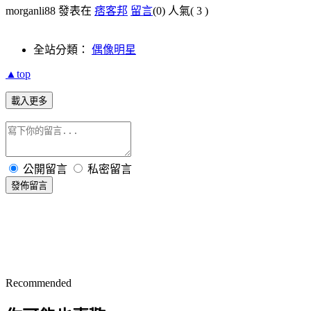
morganli88 發表在
痞客邦
留言
(0)
人氣(
3
)
全站分類：
偶像明星
▲top
載入更多
公開留言
私密留言
發佈留言
Recommended