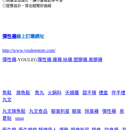
◎側腹塑型設計，讓小腹看起來平滑
◎提臀設計，穿出翹臀好曲線
彈性襪
線上訂購網址
http://www.youlegstore.com/
彈性襪
-YOULEG
彈性襪
,
褲襪
,
絲襪
,
塑腿襪
,
美腿襪
魚鬆
旗魚鬆
魚丸
火鍋料
天婦羅
甜不辣
禮盒
伴手禮
丸文
丸文旗魚鬆
丸文食品
腳臭剋星
腳臭
除臭襪
彈性襪
易
夏貼
snug
衛生棉
衛生棉條
舒適達人
護墊
腳臭剋星
腳臭
除臭襪
易