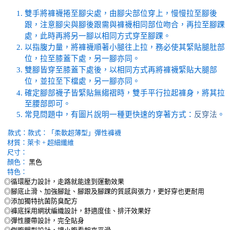
雙手將褲襪捲至腳尖處，由腳尖部位穿上，慢慢拉至腳後
跟，注意腳尖與腳後跟需與褲襪相同部位吻合，再拉至腳踝
處，此時再將另一腳以相同方式穿至腳踝。
以指腹力量，將褲襪順著小腿往上拉，務必使其緊貼腿肚部
位，拉至膝蓋下處，另一腳亦同。
雙腳皆穿至膝蓋下處後，以相同方式再將褲襪緊貼大腿部
位，並拉至下檔處，另一腳亦同。
確定腳部襪子皆緊貼無縐褶時，雙手平行拉起褲身，將其拉
至腰部即可。
常見問題中，有圖片說明一種更快速的穿著方式：
反穿法
。
款式：
款式：「柔軟超薄型」彈性褲襪
材質：萊卡 + 超細纖維
尺寸：
顏色：
黑色
特色：
◎循環壓力設計，走路就能達到運動效果
◎腳底止滑、加強腳趾、腳跟及腳踝的質感與張力，更好穿也更耐用
◎添加獨特抗菌防臭配方
◎褲底採用網狀編織設計，舒適度佳、排汗效果好
◎彈性腰帶設計，完全貼身