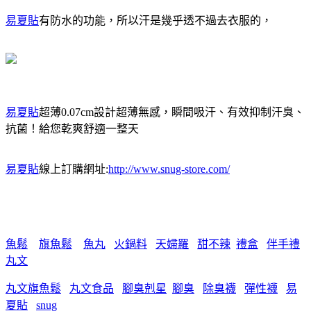
易夏貼
有防水的功能，所以汗是幾乎透不過去衣服的，
易夏貼
超薄0.07cm設計超薄無感，瞬間吸汗、有效抑制汗臭、
抗菌！給您乾爽舒適一整天
易夏貼
線上訂購網址:
http://www.snug-store.com/
魚鬆
旗魚鬆
魚丸
火鍋料
天婦羅
甜不辣
禮盒
伴手禮
丸文
丸文旗魚鬆
丸文食品
腳臭剋星
腳臭
除臭襪
彈性襪
易
夏貼
snug