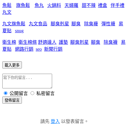
魚鬆
旗魚鬆
魚丸
火鍋料
天婦羅
甜不辣
禮盒
伴手禮
丸文
丸文旗魚鬆
丸文食品
腳臭剋星
腳臭
除臭襪
彈性襪
易
夏貼
snug
衛生棉
衛生棉條
舒適達人
護墊
腳臭剋星
腳臭
除臭襪
易
夏貼
網路行銷
seo
新聞行銷
載入更多
公開留言
私密留言
發佈留言
請先
登入
以發表留言。