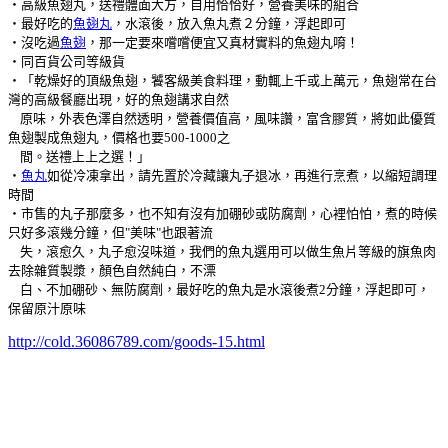
‧高級魚翅丸，送禮體面大方，自用恰恰好，營養美味的組合
‧最好吃的
魚翅丸
，水滾後，放入魚丸煮２分鐘，浮起即可
‧沒吃過
魚翅
，那一定要來嚐嚐便宜又真材實料的魚翅丸唷！
‧同百貨公司等級貨
‧「乾燥好的頂級魚翅，饕客級美食料理，動輒上千或上萬元，魚翅常在台
灣的高級餐廳出現，好的魚翅講求自然
原味，外表色澤自然透明，營養價值高，風味讚，富含膠質，將如此優質
魚翅製成魚翅丸，價格也要500-1000之
間。送禮上上之選！」
‧
魚丸
如從冷凍拿出，請先置於冷藏讓丸子退冰，再進行烹煮，以縮短調理
時間
‧市售的丸子那麼多，也不知有沒有加硼砂或防腐劑，心裡怕怕，煮的時候
只好多滾幾分鐘，但"美味"也跟著流
失，滾愈久，丸子愈沒味道，我們的魚丸選用可以做生魚片等級的旗魚肉
去除雜質製漿，顏色自然純白，不漂
白、不加硼砂、無防腐劑，最好吃的魚丸是水滾後煮2分鐘，浮起即可，
保留原汁原味
http://cold.36086789.com/goods-15.html