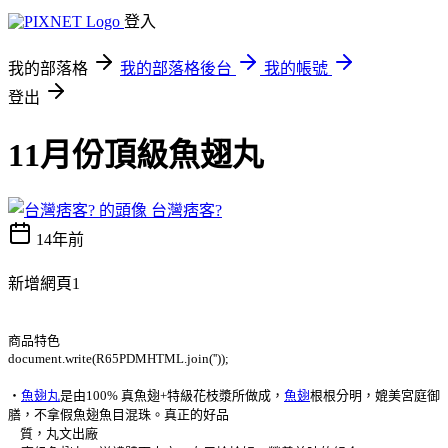
登入
我的部落格
我的部落格後台
我的帳號
登出
11月份頂級魚翅丸
台灣痞客?
14年前
新增網頁1
商品特色
document.write(R65PDMHTML.join(''));
‧
魚翅丸
是由100% 真魚翅+特級花枝漿所做成，
魚翅
根根分明，媲美宮庭御
膳，不拿假魚翅魚目混珠。真正的好品
質，丸文出廠