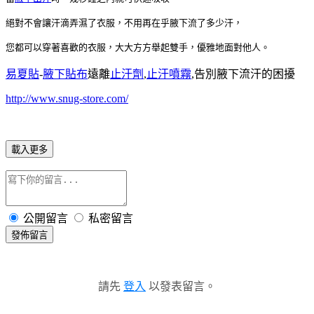
絕對不會讓汗滴弄濕了衣服，不用再在乎腋下流了多少汗，
您都可以穿著喜歡的衣服，大大方方舉起雙手，優雅地面對他人。
易夏貼
-
腋下貼布
遠離
止汗劑
,
止汗噴霧
,告別腋下流汗的困擾
http://www.snug-store.com/
載入更多
公開留言
私密留言
發佈留言
請先
登入
以發表留言。