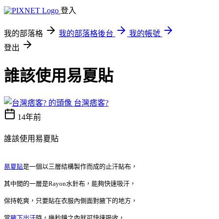
登入
我的部落格
我的部落格後台
我的帳號
登出
誰該使用易夏貼
台灣痞客?
14年前
誰該使用易夏貼
易夏貼
是一個以三層結構製作而成的止汗貼布，
其中間的一層是Rayon水針布，能夠快速吸汗，
保持乾爽，只要貼在衣服內側面對腋下的地方，
當
腋下出汗
時，幾秒鐘之內就可快速吸收，